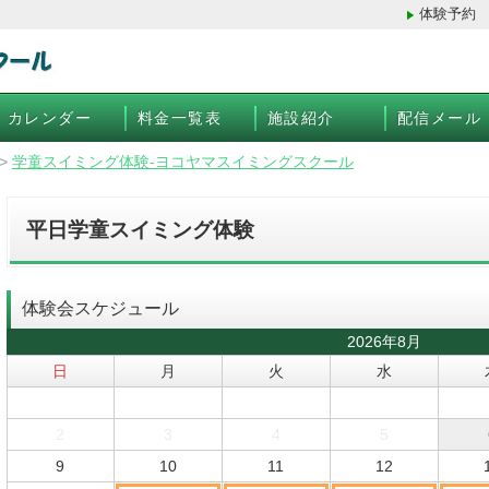
体験予約
カレンダー
料金一覧表
施設紹介
配信メール
>
学童スイミング体験-ヨコヤマスイミングスクール
平日学童スイミング体験
体験会スケジュール
2026年8月
日
月
火
水
2
3
4
5
9
10
11
12