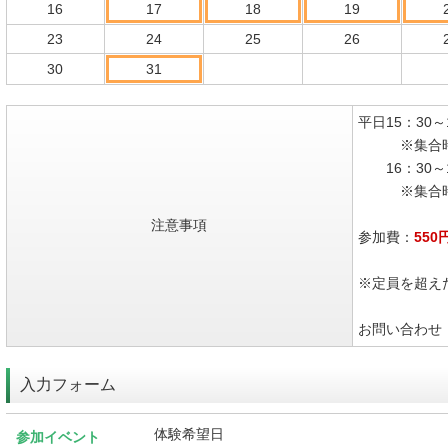
16
17
18
19
23
24
25
26
30
31
平日15：30～
※集合時間
16：30～1
※集合時間
注意事項
参加費：
550
※定員を超え
お問い合わせ：04
入力フォーム
体験希望日
参加イベント