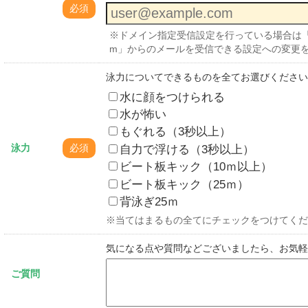
必須
※ドメイン指定受信設定を行っている場合は「no-reply@
m」からのメールを受信できる設定への変更
泳力についてできるものを全てお選びください
水に顔をつけられる
水が怖い
もぐれる（3秒以上）
自力で浮ける（3秒以上）
泳力
必須
ビート板キック（10ｍ以上）
ビート板キック（25ｍ）
背泳ぎ25ｍ
※当てはまるもの全てにチェックをつけてくだ
気になる点や質問などございましたら、お気軽
ご質問