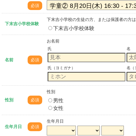
必須
下末吉小学校の生徒の方、または保護者の方は
下末吉小学校体験
下末吉小学校体験
お名前
氏
名
名前
必須
氏（ヨミガナ）
名（
性別
男性
性別
必須
女性
生年月日
生年月日
必須