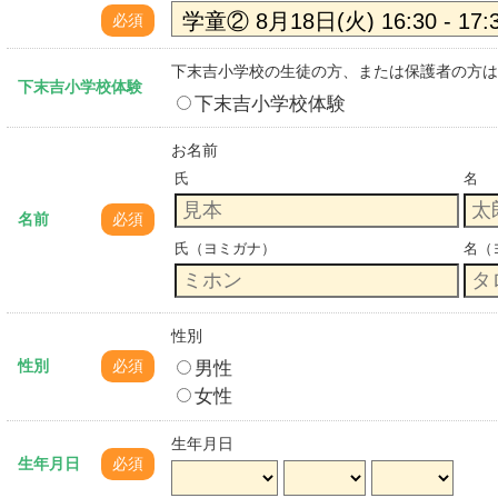
必須
下末吉小学校の生徒の方、または保護者の方は
下末吉小学校体験
下末吉小学校体験
お名前
氏
名
名前
必須
氏（ヨミガナ）
名（
性別
男性
性別
必須
女性
生年月日
生年月日
必須