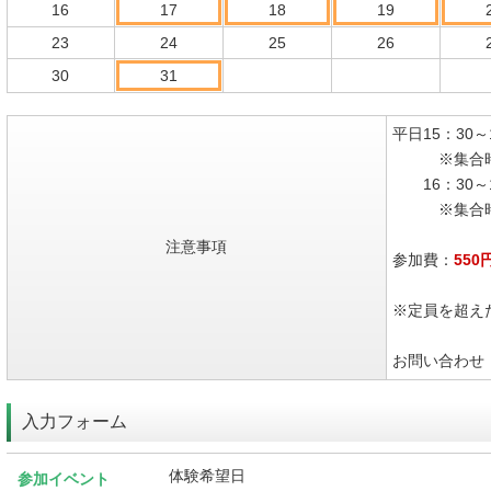
16
17
18
19
23
24
25
26
30
31
平日15：30～
※集合時間
16：30～1
※集合時間
注意事項
参加費：
550
※定員を超え
お問い合わせ：04
入力フォーム
体験希望日
参加イベント