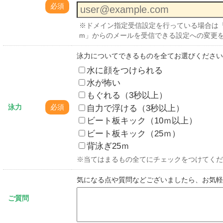
必須
※ドメイン指定受信設定を行っている場合は「no-reply@
m」からのメールを受信できる設定への変更
泳力についてできるものを全てお選びください
水に顔をつけられる
水が怖い
もぐれる（3秒以上）
自力で浮ける（3秒以上）
泳力
必須
ビート板キック（10ｍ以上）
ビート板キック（25ｍ）
背泳ぎ25ｍ
※当てはまるもの全てにチェックをつけてくだ
気になる点や質問などございましたら、お気軽
ご質問