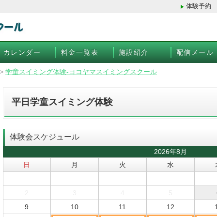
体験予約
カレンダー
料金一覧表
施設紹介
配信メール
>
学童スイミング体験-ヨコヤマスイミングスクール
平日学童スイミング体験
体験会スケジュール
2026年8月
日
月
火
水
2
3
4
5
9
10
11
12