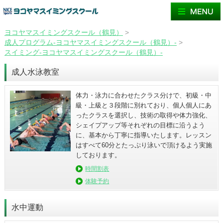
ヨコヤマスイミングスクール（鶴見）
>
成人プログラム-ヨコヤマスイミングスクール（鶴見）-
>
スイミング-ヨコヤマスイミングスクール（鶴見）-
成人水泳教室
体力・泳力に合わせたクラス分けで、初級・中
級・上級と３段階に別れており、個人個人にあ
ったクラスを選択し、技術の取得や体力強化、
シェイプアップ等それぞれの目標に沿うよう
に、基本から丁寧に指導いたします。レッスン
はすべて60分とたっぷり泳いで頂けるよう実施
しております。
時間割表
体験予約
水中運動