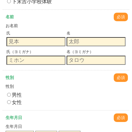
下末吉小学校体験
名前
必須
お名前
氏
名
氏（ヨミガナ）
名（ヨミガナ）
性別
必須
性別
男性
女性
生年月日
必須
生年月日