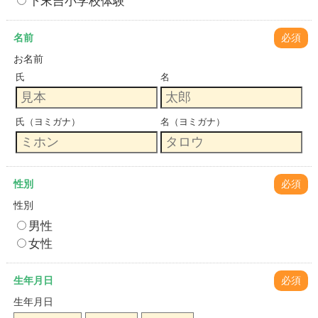
下末吉小学校体験
名前
必須
お名前
氏
名
氏（ヨミガナ）
名（ヨミガナ）
性別
必須
性別
男性
女性
生年月日
必須
生年月日