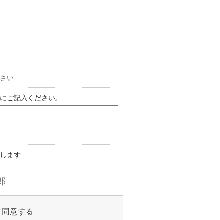
さい
にご記入ください。
します
て
同意する