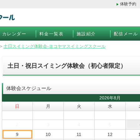
体験予約
カレンダー
料金一覧表
施設紹介
配信メール
>
土日スイミング体験会-ヨコヤマスイミングスクール
土日・祝日スイミング体験会（初心者限定）
体験会スケジュール
2026年8月
日
月
火
水
2
3
4
5
9
10
11
12