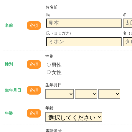
お名前
氏
名
名前
必須
氏（ヨミガナ）
名（
性別
男性
性別
必須
女性
生年月日
生年月日
必須
年齢
年齢
必須
電話番号