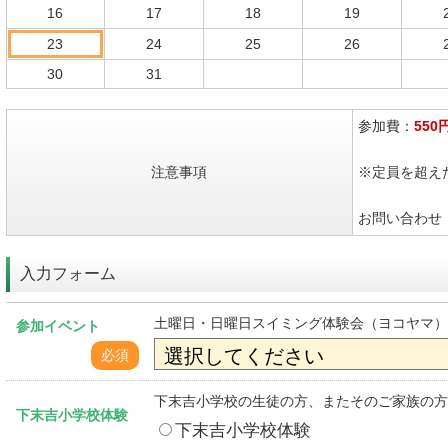
16
17
18
19
23
24
25
26
30
31
参加費：
550
注意事項
※定員を超え
お問い合わせ：04
入力フォーム
土曜日・日曜日スイミング体験会（ヨコヤマ）
参加イベント
必須
下末吉小学校の生徒の方、またそのご家族の方
下末吉小学校体験
下末吉小学校体験