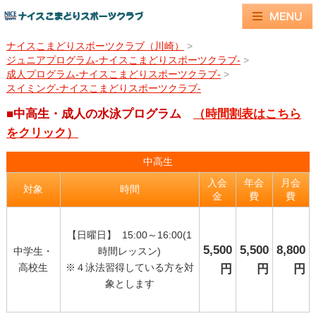
ナイスこまどりスポーツクラブ（川崎）
>
ジュニアプログラム-ナイスこまどりスポーツクラブ-
>
成人プログラム-ナイスこまどりスポーツクラブ-
>
スイミング-ナイスこまどりスポーツクラブ-
■中高生・成人の水泳プログラム
（時間割表はこちら
をクリック）
中高生
入会
年会
月会
対象
時間
金
費
費
【日曜日】 15:00～16:00(1
5,500
5,500
8,800
中学生・
時間レッスン)
高校生
※４泳法習得している方を対
円
円
円
象とします