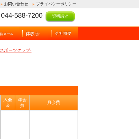
お問い合わせ
プライバシーポリシー
044-588-7200
資料請求
体験会
会社概要
信メール
スポーツクラブ-
入会
年会
月会費
金
費