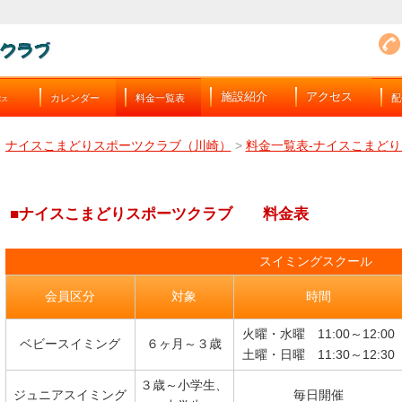
施設紹介
アクセス
カレンダー
料金一覧表
配
バス
ナイスこまどりスポーツクラブ（川崎）
>
料金一覧表-ナイスこまどり
■
ナイスこまどりスポーツクラブ
料金表
スイミングスクール
会員区分
対象
時間
火曜・水曜 11:00～12:00
ベビースイミング
６ヶ月～３歳
土曜・日曜 11:30～12:30
３歳～小学生、
ジュニアスイミング
毎日開催