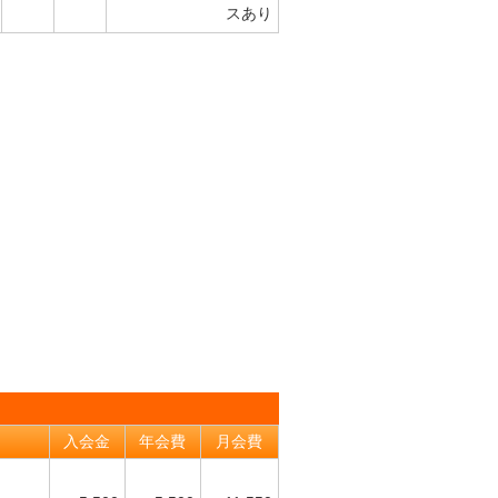
スあり
入会金
年会費
月会費