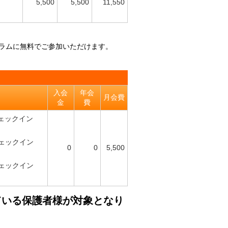
5,500
5,500
11,550
ラムに無料でご参加いただけます。
入会
年会
月会費
金
費
終チェックイン
チェックイン
0
0
5,500
チェックイン
ている保護者様が対象となり