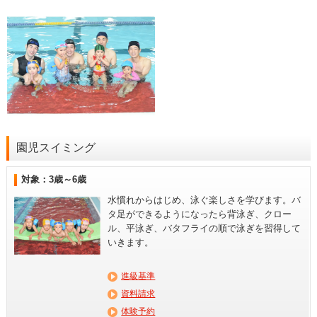
園児スイミング
対象：3歳～6歳
水慣れからはじめ、泳ぐ楽しさを学びます。バ
タ足ができるようになったら背泳ぎ、クロー
ル、平泳ぎ、バタフライの順で泳ぎを習得して
いきます。
進級基準
資料請求
体験予約