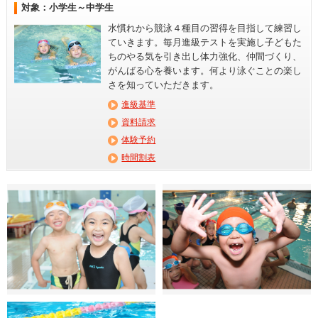
対象：小学生～中学生
水慣れから競泳４種目の習得を目指して練習し
ていきます。毎月進級テストを実施し子どもた
ちのやる気を引き出し体力強化、仲間づくり、
がんばる心を養います。何より泳ぐことの楽し
さを知っていただきます。
進級基準
資料請求
体験予約
時間割表