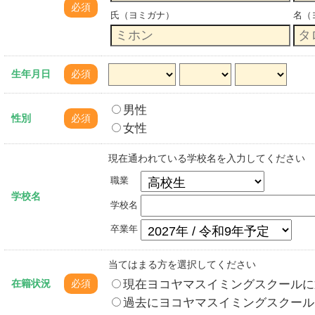
必須
氏（ヨミガナ）
名（
生年月日
必須
男性
性別
必須
女性
現在通われている学校名を入力してください
職業
学校名
学校名
卒業年
当てはまる方を選択してください
現在ヨコヤマスイミングスクールに
在籍状況
必須
過去にヨコヤマスイミングスクール