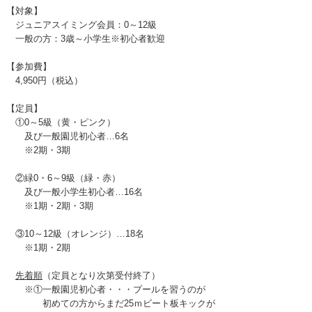
【対象】
ジュニアスイミング会員：0～12級
一般の方：3歳～小学生※初心者歓迎
【参加費】
4,950円（税込）
【定員】
①0～5級（黄・ピンク）
及び一般園児初心者…6名
※2期・3期
②緑0・6～9級（緑・赤）
及び一般小学生初心者…16名
※1期・2期・3期
③10～12級（オレンジ）…18名
※1期・2期
先着順
（定員となり次第受付終了）
※①一般園児初心者・・・プールを習うのが
初めての方からまだ25ｍビート板キックが