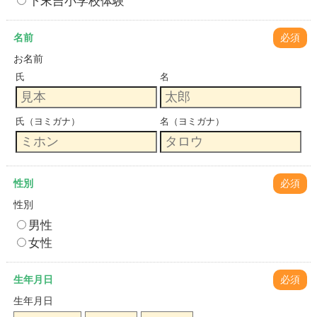
下末吉小学校体験
名前
必須
お名前
氏
名
氏（ヨミガナ）
名（ヨミガナ）
性別
必須
性別
男性
女性
生年月日
必須
生年月日