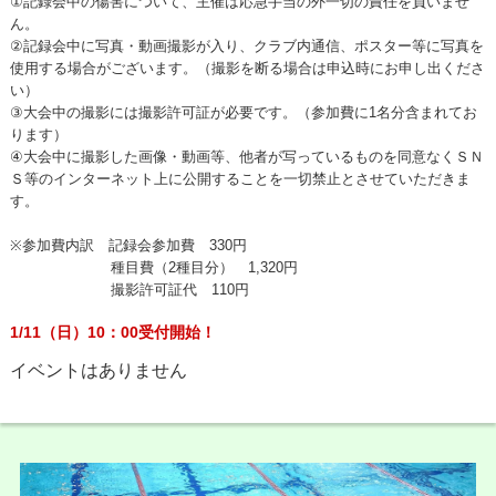
①記録会中の傷害について、主催は応急手当の外一切の責任を負いませ
ん。
②記録会中に写真・動画撮影が入り、クラブ内通信、ポスター等に写真を
使用する場合がございます。（撮影を断る場合は申込時にお申し出くださ
い）
③大会中の撮影には撮影許可証が必要です。（参加費に1名分含まれてお
ります）
④大会中に撮影した画像・動画等、他者が写っているものを同意なくＳＮ
Ｓ等のインターネット上に公開することを一切禁止とさせていただきま
す。
※参加費内訳 記録会参加費 330円
種目費（2種目分） 1,320円
撮影許可証代 110円
1/11（日）10：00受付開始！
イベントはありません