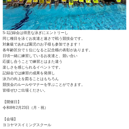
S-1記録会は得意な泳ぎにエントリーし
同じ種目を泳ぐお友達と速さで戦う競技会です。
対象級であれば園児のお子様も参加できます！
各年齢区分で１位になると記念楯の表彰があります。
日頃一緒に練習しているお友達と、競い合い
応援し合うことで練習とはまた違う
楽しさを感じられるイベントです。
記録会では練習の成果を発揮し
泳力の向上を図ることはもちろん
競技会のルールやマナーを学ぶことができます。
皆様ぜひご出場ください。
【開催日】
令和8年2月23日（月・祝）
【会場】
ヨコヤマスイミングスクール