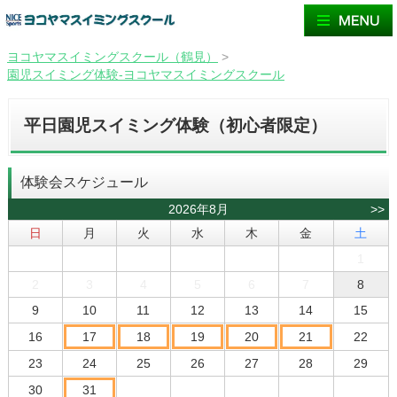
ヨコヤマスイミングスクール（鶴見）
>
園児スイミング体験-ヨコヤマスイミングスクール
平日園児スイミング体験（初心者限定）
体験会スケジュール
2026年8月
>>
日
月
火
水
木
金
土
1
2
3
4
5
6
7
8
9
10
11
12
13
14
15
16
17
18
19
20
21
22
23
24
25
26
27
28
29
30
31