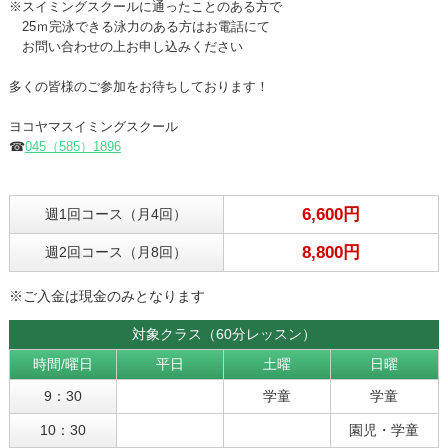
※スイミングスクールに通ったことのある方で
25ｍ完泳できる泳力のある方はお電話にて
お問い合わせの上お申し込みください
多くの皆様のご参加をお待ちしております！
ヨコヤマスイミングスクール
☎
045（585）1896
6,600円
週1回コース（月4回）
8,800円
週2回コース（月8回）
※ご入金は現金のみとなります
対象クラス（60分レッスン）
時間/曜日
平日
土曜
日曜
9：30
学童
学童
10：30
園児・学童