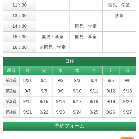
11：30
園児・学童
13：30
学童
14：30
園児・学童
15：30
園児・学童
園児・学童
16：30
※園児・学童
日程
曜日
月
火
水
木
金
土
日
第1週
8/31
9/1
9/2
9/3
9/4
9/5
9/6
第2週
9/7
9/8
9/9
9/10
9/11
9/12
9/13
第3週
9/14
9/15
9/16
9/17
9/18
9/19
9/20
第4週
9/21
9/22
9/23
9/24
9/25
9/26
9/27
予約フォーム