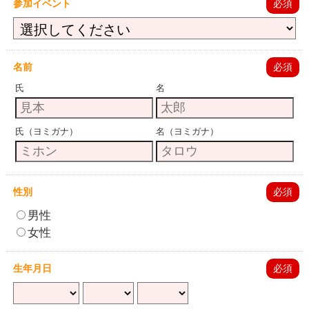
参加イベント
必須
名前
必須
氏
名
氏（ヨミガナ）
名（ヨミガナ）
性別
必須
男性
女性
生年月日
必須