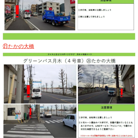
㉑たかの大橋