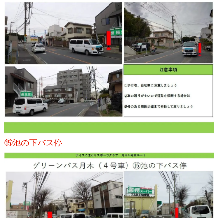
⑮池の下バス停