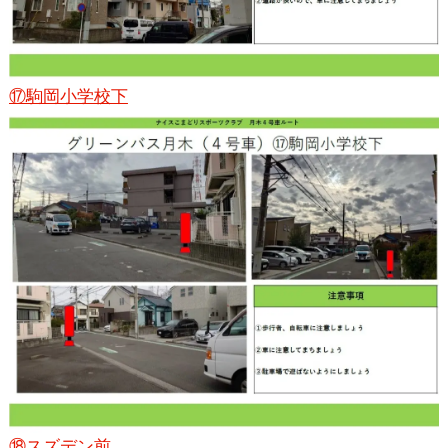
⑰駒岡小学校下
⑱スズデン前