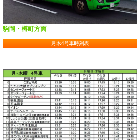
駒岡・樽町方面
月木4号車時刻表