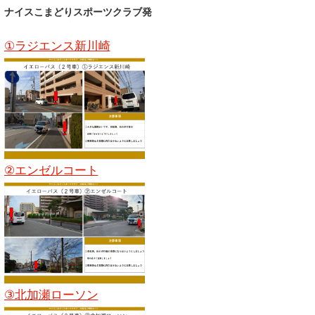
ナイスこまどりスポーツクラブ発
①ラジエンス新川崎
②エンゼルコート
③北加瀬ローソン