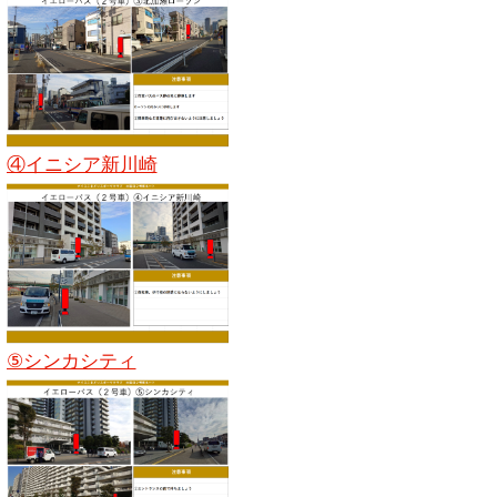
④イニシア新川崎
⑤シンカシティ