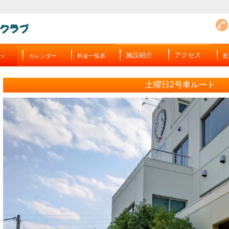
施設紹介
アクセス
カレンダー
料金一覧表
配
バス
土曜日2号車ルート