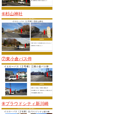
⑥杉山神社
⑦東小倉バス停
⑧プラウドシティ新川崎