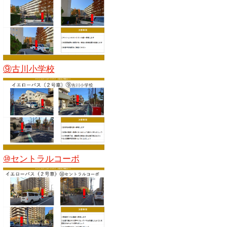
⑨古川小学校
⑩セントラルコーポ