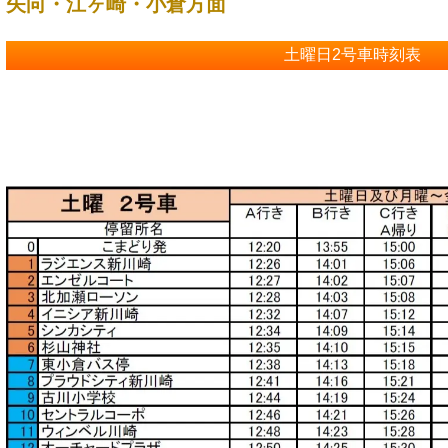
矢向・江ヶ崎・小倉方面
土曜日2号車時刻表