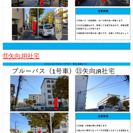
⑪矢向JR社宅