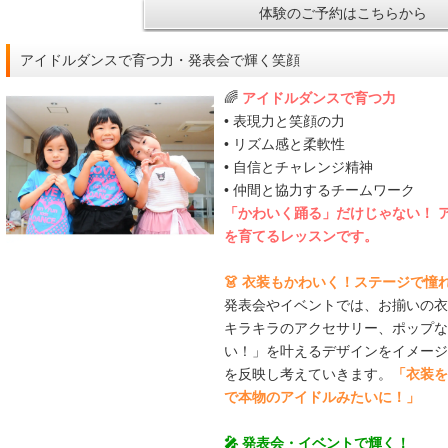
体験のご予約はこちらから
アイドルダンスで育つ力・発表会で輝く笑顔
🌈
アイドルダンスで育つ力
• 表現力と笑顔の力
• リズム感と柔軟性
• 自信とチャレンジ精神
• 仲間と協力するチームワーク
「かわいく踊る」だけじゃない！ 
を育てるレッスンです。
👗 衣装もかわいく！ステージで憧
発表会やイベントでは、お揃いの衣
キラキラのアクセサリー、ポップな
い！」を叶えるデザインをイメージ
を反映し考えていきます。
「衣装を
で本物のアイドルみたいに！」
🎤 発表会・イベントで輝く！