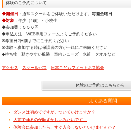
体験のご予約について
◆開催日
：通常スクールをご体験いただけます。
毎週金曜日
◆対象
：年少（4歳）～小校生
◆参加費：５５０円
◆申込方法 WEB専用フォームよりご予約ください
※希望日2日前までにご予約ください
※体験へ参加する時は保護者の方が一緒にご来館ください
◆持ち物 動きやすい服装 室内シューズ 水筒 タオルなど
アクセス
スクールバス
日本こどもフィットネス協会
体験のご予約はこちらから
よくある質問
ダンスは初めてですが、ついていけますか？
人前で踊るのが恥ずかしいみたいです…
体験会に参加したら、すぐ入会しないといけませんか？