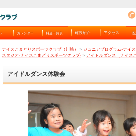
施設紹介
アクセス
カレンダー
料金一覧表
配
バス
ナイスこまどりスポーツクラブ（川崎）
>
ジュニアプログラム-ナイス
スタジオ-ナイスこまどりスポーツクラブ-
>
アイドルダンス（ナイス
アイドルダンス体験会