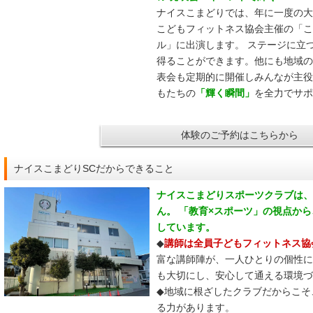
ナイスこまどりでは、年に一度の大
こどもフィットネス協会主催の「こ
ル」に出演します。 ステージに立
得ることができます。他にも地域の
表会も定期的に開催しみんなが主役
もたちの
「輝く瞬間」
を全力でサポ
体験のご予約はこちらから
ナイスこまどりSCだからできること
ナイスこまどりスポーツクラブは、
ん。 「教育×スポーツ」の視点か
しています。
◆
講師は全員子どもフィットネス協
富な講師陣が、一人ひとりの個性に
も大切にし、安心して通える環境づ
◆地域に根ざしたクラブだからこそ
る力があります。