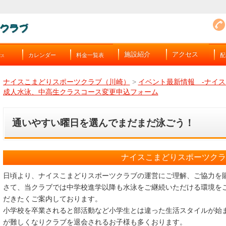
施設紹介
アクセス
カレンダー
料金一覧表
配
バス
ナイスこまどりスポーツクラブ（川崎）
>
イベント最新情報 -ナイ
成人水泳、中高生クラスコース変更申込フォーム
通いやすい曜日を選んでまだまだ泳ごう！
ナイスこまどりスポーツク
日頃より、ナイスこまどりスポーツクラブの運営にご理解、ご協力を
さて、当クラブでは中学校進学以降も水泳をご継続いただける環境を
だきたくご案内しております。
小学校を卒業されると部活動など小学生とは違った生活スタイルが始
が難しくなりクラブを退会されるお子様も多くおります。