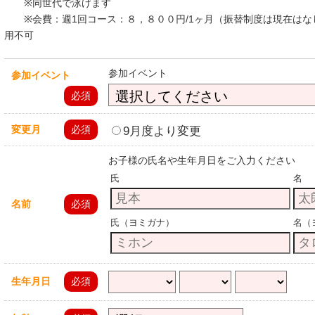
※同世代で泳げます
※会費：週1回コース：８，８００円/1ヶ月（振替制度は現在はな
用不可
参加イベント
参加イベント
必須
9月度より変更
変更月
必須
お子様の氏名や生年月日をご入力ください
氏
名
名前
必須
氏（ヨミガナ）
名（
生年月日
必須