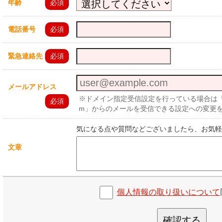
年齢
必須
電話番号
必須
緊急連絡先
必須
メールアドレス
※ドメイン指定受信設定を行っている場合は「no-reply@
必須
m」からのメールを受信できる設定への変更
気になる点や質問などございましたら、お気軽
文章
個人情報の取り扱いについて
確認する