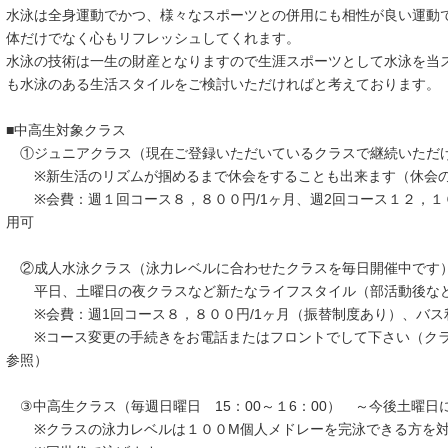
水泳は全身運動でかつ、様々なスポーツとの併用にも相性が良い運動
体だけでなく心もリフレッシュしてくれます。
水泳の技術は一生の財産となりますので生涯スポーツとして水泳を当
も水泳のある生活スタイルをご検討いただければと考えております。
■中高生対象クラス
①ジュニアクラス（現在ご登録いただいているクラスで継続いた
※新生活のリズムが掴めるまで休会をすることも出来ます（休会の
※会費：週１回コース８，８００円/1ヶ月、週2回コース１２，１０
用可
②成人水泳クラス（泳力レベルに合わせたクラスを毎日開催中で
平日、土曜日の夜クラスなど新たなライフスタイル（部活動後など
※会費：週1回コース８，８００円/1ヶ月（振替制度あり）、バス
※コース変更の手続きをお電話またはフロントでして下さい（クラ
参照）
③中高生クラス（毎週日曜日 15：00～１6：00） ～今後土曜日
※クラスの泳力レベルは１００M個人メドレーを完泳できる方を対