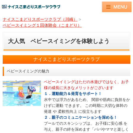
ナイスこまどりスポーツクラブ（川崎）
>
ベビースイミング１回体験会（こまどり）
大人気 ベビースイミングを体験しよう
ナイスこまどりスポーツクラブ
ベビースイミングの魅力
ベビースイミングはただの水遊びではなく、お子
様の成長に大きなメリットがございます
１．運動能力＆発育をサポート！
水中では浮力があるため、 関節や筋肉に負担をか
けずに運動 できます。 この時期に大切な体幹の
発達 や 柔軟性向上 に役立ちます
２．親子のコミュニケーションを深める！
プールでのスキンシップは、 お子様に安心感 を
与え、親子の絆を深めます「パパやママと楽しく