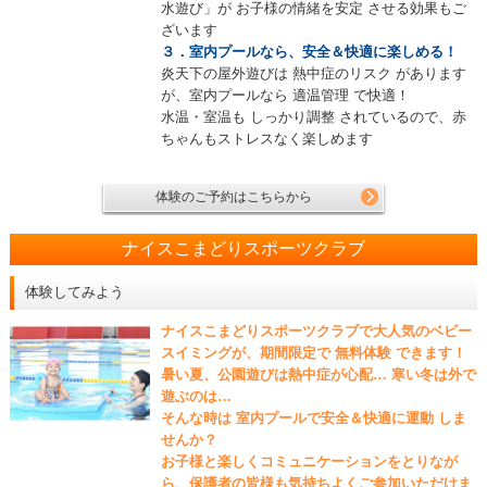
水遊び」が お子様の情緒を安定 させる効果もご
ざいます
３．室内プールなら、安全＆快適に楽しめる！
炎天下の屋外遊びは 熱中症のリスク があります
が、室内プールなら 適温管理 で快適！
水温・室温も しっかり調整 されているので、赤
ちゃんもストレスなく楽しめます
体験のご予約はこちらから
ナイスこまどりスポーツクラブ
体験してみよう
ナイスこまどりスポーツクラブで大人気のベビー
スイミングが、期間限定で 無料体験 できます！
暑い夏、公園遊びは熱中症が心配… 寒い冬は外で
遊ぶのは…
そんな時は 室内プールで安全＆快適に運動 しま
せんか？
お子様と楽しくコミュニケーションをとりなが
ら、保護者の皆様も気持ちよくご参加いただけま