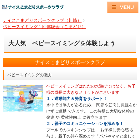
ナイスこまどりスポーツクラブ（川崎）
>
ベビースイミング１回体験会（こまどり）
大人気 ベビースイミングを体験しよう
ナイスこまどりスポーツクラブ
ベビースイミングの魅力
ベビースイミングはただの水遊びではなく、お子
様の成長に大きなメリットがございます
１．運動能力＆発育をサポート！
水中では浮力があるため、 関節や筋肉に負担をか
けずに運動 できます。 この時期に大切な体幹の
発達 や 柔軟性向上 に役立ちます
２．親子のコミュニケーションを深める！
プールでのスキンシップは、 お子様に安心感 を
与え、親子の絆を深めます「パパやママと楽しく