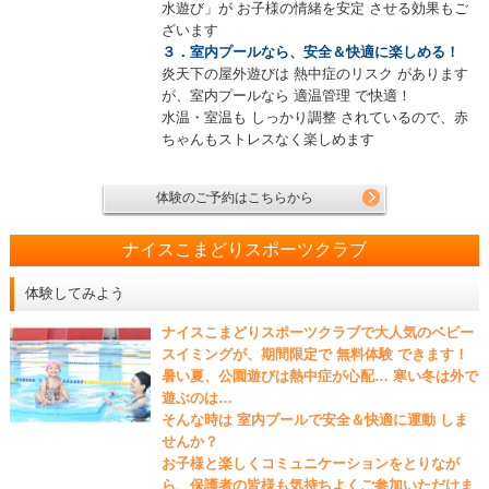
水遊び」が お子様の情緒を安定 させる効果もご
ざいます
３．室内プールなら、安全＆快適に楽しめる！
炎天下の屋外遊びは 熱中症のリスク があります
が、室内プールなら 適温管理 で快適！
水温・室温も しっかり調整 されているので、赤
ちゃんもストレスなく楽しめます
体験のご予約はこちらから
ナイスこまどりスポーツクラブ
体験してみよう
ナイスこまどりスポーツクラブで大人気のベビー
スイミングが、期間限定で 無料体験 できます！
暑い夏、公園遊びは熱中症が心配… 寒い冬は外で
遊ぶのは…
そんな時は 室内プールで安全＆快適に運動 しま
せんか？
お子様と楽しくコミュニケーションをとりなが
ら、保護者の皆様も気持ちよくご参加いただけま