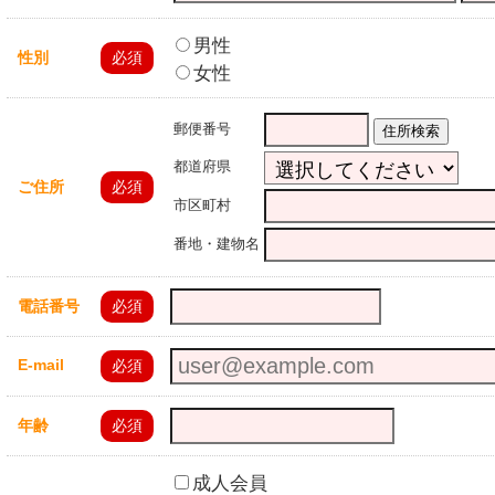
男性
性別
必須
女性
郵便番号
住所検索
都道府県
ご住所
必須
市区町村
番地・建物名
電話番号
必須
E-mail
必須
年齢
必須
成人会員