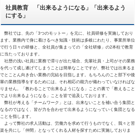
社員教育 「出来るようになる」「出来るよう
にする」
弊社では、先の「3つのモットー」を元に、社員研修を実施しており
ます。業務内で身に着けるべき知識・技術は多岐にわたり、事業所単位
で行う日々の研修と、全社員が集まっての「全社研修」の2本柱で教育
に当たっております。
社歴の浅い社員に業務で滞りが出た場合、先輩社員・上司がその業務
を代って成し遂げてしまうことは簡単なことですが、弊社では出来るま
でとことん向き合い業務の完結を目指します。もちろんのこと部下や後
輩の業務指導をするためには、それ相応の能力が備わっていなければな
りません。「教わることで出来るようになる」ことの裏で「教えること
でより出来るようになる」ことを皆で追及しております。
弊社が考える「チームワーク」とは、出来ないことを補い合う集団と
なるのではなく、皆が力を合わせて出来るようになっていく集団となる
ことを指します。
よって弊社の求人活動は、労働力を求めて行うものでなく、我々と苦
楽を共にし「仲間」となってくれる人材を探すために実施しておりま