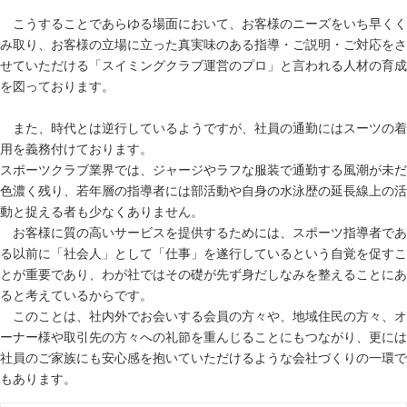
こうすることであらゆる場面において、お客様のニーズをいち早くく
み取り、お客様の立場に立った真実味のある指導・ご説明・ご対応をさ
せていただける「スイミングクラブ運営のプロ」と言われる人材の育成
を図っております。
また、時代とは逆行しているようですが、社員の通勤にはスーツの着
用を義務付けております。
スポーツクラブ業界では、ジャージやラフな服装で通勤する風潮が未だ
色濃く残り、若年層の指導者には部活動や自身の水泳歴の延長線上の活
動と捉える者も少なくありません。
お客様に質の高いサービスを提供するためには、スポーツ指導者であ
る以前に「社会人」として「仕事」を遂行しているという自覚を促すこ
とが重要であり、わが社ではその礎が先ず身だしなみを整えることにあ
ると考えているからです。
このことは、社内外でお会いする会員の方々や、地域住民の方々、オ
ーナー様や取引先の方々への礼節を重んじることにもつながり、更には
社員のご家族にも安心感を抱いていただけるような会社づくりの一環で
もあります。